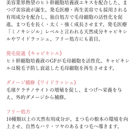
美容業界熱望のヒト幹細胞培養液エキスを配合した、ま
つげ美容液が誕生。発毛医療・再生美容でも採用される
有用成分を配合し、独自処方で毛母細胞の活性化を促
進。まつ毛を長く・太く・強く成長させます。発毛医療
「ミノキシジル」レベルと言われる天然成分キャピキシ
ルやワイドラッシュ、フリー処方にも着目。
発毛促進《キャピキシル》
ヒト幹細胞培養液のGFが毛母細胞を活性化。キャピキシ
ルは脱毛予防し衰退した毛母細胞を再生させます。
ダメージ補修《ワイドラッシュ》
毛球ケラチノサイトの増殖を促し、まつげへ栄養を与
え、外的ダメージから補修。
フリー処方
10種類以上の天然有用成分が、まつ毛の根本の環境を向
上させ、自然なハリ・ツヤのあるまつ毛へ導きます。