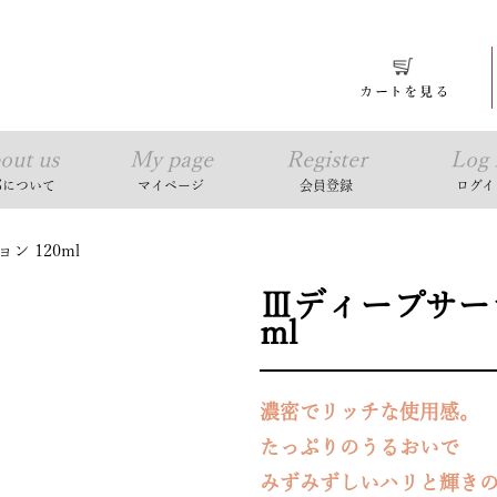
out us
My page
Register
Log 
耶について
マイページ
会員登録
ログイ
 120ml
Ⅲディープサージ
ml
濃密でリッチな使用感。
たっぷりのうるおいで
みずみずしいハリと輝き