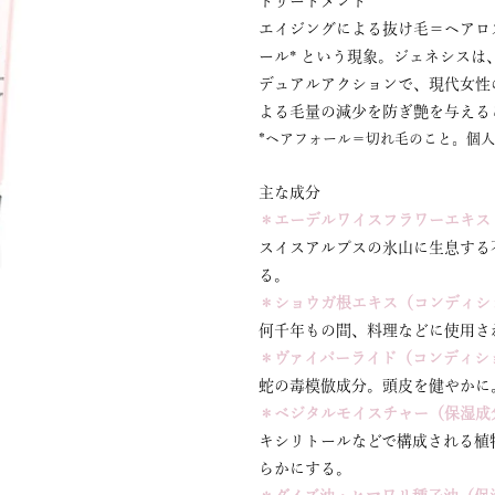
トリートメント
エイジングによる抜け毛＝ヘアロ
ール* という現象。ジェネシスは
デュアルアクションで、現代女性
よる毛量の減少を防ぎ艶を与える
*ヘアフォール＝切れ毛のこと。個
主な成分
＊エーデルワイスフラワーエキス
スイスアルプスの氷山に生息する
る。
＊ショウガ根エキス（コンディシ
何千年もの間、料理などに使用さ
＊ヴァイパーライド（コンディシ
蛇の毒模倣成分。頭皮を健やかに
＊ベジタルモイスチャー（保湿成
キシリトールなどで構成される植
らかにする。