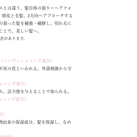
スとは違う、髪自体の弱り＝ヘアフォ
、頭皮と毛髪、2方向へアプローチする
の弱った髪を補強・補修し、切れ毛に
ことで、美しい髪へ。
人差があります。
（コンディショニング成分）
不死の花といわれる。外部刺激から守
ョニング成分）
れ、活力感を与えることで知られる。
ョニング成分）
。
分）
物由来の保湿成分。髪を保湿し、なめ