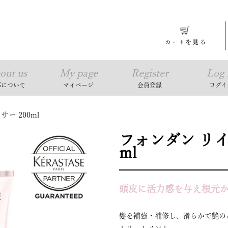
out us
My page
Register
Log 
耶について
マイページ
会員登録
ログイ
ー 200ml
フォンダン リイ
ml
頭皮に活力感を与え根元
髪を補強・補修し、滑らかで艶の