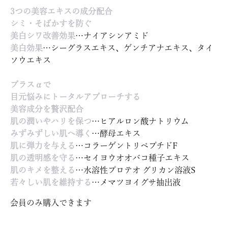
3つの美容エキスの成分配合
シミ・そばかすを防ぐ
美白シワ改善効果
…ナイアシンアミド
美白効果
…シーグラスエキス、ゲンチアナエキス、タイ
ソウエキス
プラスαで
目元悩みにトータルアプローチする
美容成分を贅沢配合
肌の潤いやハリを保つ
…ヒアルロン酸ナトリウム
みずみずしい肌へ導く
…酵母エキス
肌に弾力を与える
…コラーゲントリペプチドF
肌の透明感を守る
…セイヨウオオバコ種子エキス
肌のキメを整える
…水溶性プロテオ グリカン溶液S
若々しい肌を維持する
…メマツヨイグサ抽出液
会員のみ購入できます