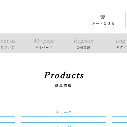
out us
My page
Register
Log 
耶について
マイページ
会員登録
ログイ
Products
商品情報
ルリーク