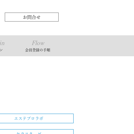
お問合せ
in
Flow
ン
会員登録の⼿順
エステプロラボ